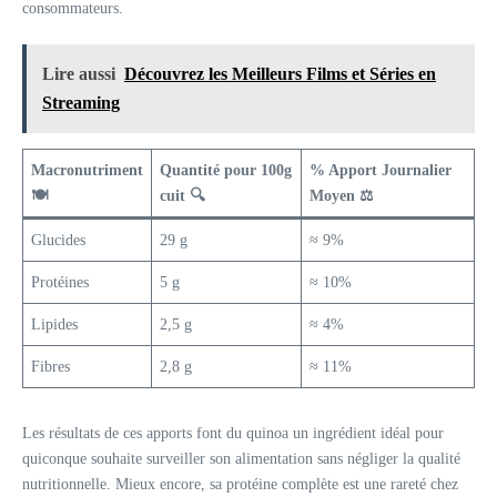
consommateurs.
Lire aussi
Découvrez les Meilleurs Films et Séries en
Streaming
Macronutriment
Quantité pour 100g
% Apport Journalier
🍽️
cuit 🔍
Moyen ⚖️
Glucides
29 g
≈ 9%
Protéines
5 g
≈ 10%
Lipides
2,5 g
≈ 4%
Fibres
2,8 g
≈ 11%
Les résultats de ces apports font du quinoa un ingrédient idéal pour
quiconque souhaite surveiller son alimentation sans négliger la qualité
nutritionnelle. Mieux encore, sa protéine complète est une rareté chez