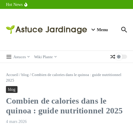
astuces forme
Aller au contenu
Hot News
Calorie endive : combien contient vraiment ce légume minceur ?
Combien de calories dans un croque monsieur en 2025 ?
Calorie croissant au beurre : ce qu’il faut savoir avant de déguster
en 2025
Menu
Astuces
Wiki Plante
Accueil
/
blog
/
Combien de calories dans le quinoa : guide nutritionnel
2025
blog
Combien de calories dans le
quinoa : guide nutritionnel 2025
4 mars 2026