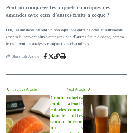
Peut-on comparer les apports caloriques des
amandes avec ceux d’autres fruits à coque ?
Oui, les amandes offrent un bon équilibre entre calories et nutriments
essentiels, souvent plus avantageux que d’autres fruits à coque, comme
le montrent les analyses comparatives disponibles.
Share this Article
Previous Article
Next Article
Combi
calories
en de
alcool :
calories
comme
dans le
nt les
saumo
boisson
n :
s