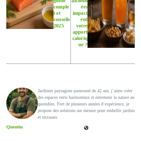
guide
alcoolis
comple
ées
t et
impact
conseils
ent
2025
votre
apport
caloriq
ue ?
Jardinier paysagiste passionné de 42 ans, j’aime créer
des espaces verts harmonieux et entretenir la nature au
quotidien. Fort de plusieurs années d’expérience, je
propose des solutions sur mesure pour embellir jardins
et terrasses.
Quentin