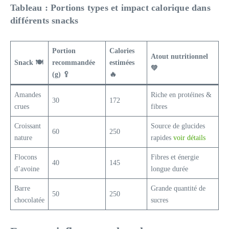
Tableau : Portions types et impact calorique dans
différents snacks
Portion
Calories
Atout nutritionnel
Snack 🍽️
recommandée
estimées
💚
(g) 🥄
🔥
Amandes
Riche en protéines &
30
172
crues
fibres
Croissant
Source de glucides
60
250
nature
rapides
voir détails
Flocons
Fibres et énergie
40
145
d’avoine
longue durée
Barre
Grande quantité de
50
250
chocolatée
sucres