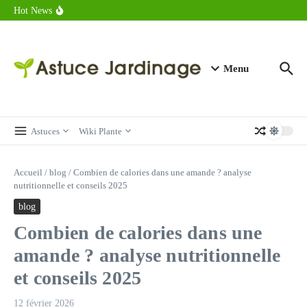
astuces forme
Aller au contenu
Hot News
Calorie endive : combien contient vraiment ce légume minceur ?
Combien de calories dans un croque monsieur en 2025 ?
Calorie croissant au beurre : ce qu’il faut savoir avant de déguster
en 2025
Menu
Astuces
Wiki Plante
Accueil
/
blog
/
Combien de calories dans une amande ? analyse
nutritionnelle et conseils 2025
blog
Combien de calories dans une
amande ? analyse nutritionnelle
et conseils 2025
12 février 2026