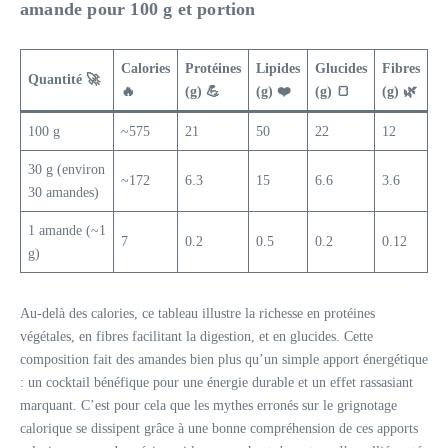
amande pour 100 g et portion
Calories
Protéines
Lipides
Glucides
Fibres
Quantité 🚀
🔥
(g) 💪
(g) ❤️
(g) 🍞
(g) 🌿
100 g
~575
21
50
22
12
30 g (environ
~172
6.3
15
6.6
3.6
30 amandes)
1 amande (~1
7
0.2
0.5
0.2
0.12
g)
Au-delà des calories, ce tableau illustre la richesse en protéines
végétales, en fibres facilitant la digestion, et en glucides. Cette
composition fait des amandes bien plus qu’un simple apport énergétique
: un cocktail bénéfique pour une énergie durable et un effet rassasiant
marquant. C’est pour cela que les mythes erronés sur le grignotage
calorique se dissipent grâce à une bonne compréhension de ces apports